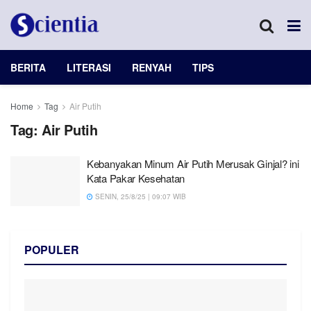
BERITA
LITERASI
RENYAH
TIPS
Home
Tag
Air Putih
Tag:
Air Putih
Kebanyakan Minum Air Putih Merusak Ginjal? ini
Kata Pakar Kesehatan
SENIN, 25/8/25 | 09:07 WIB
POPULER