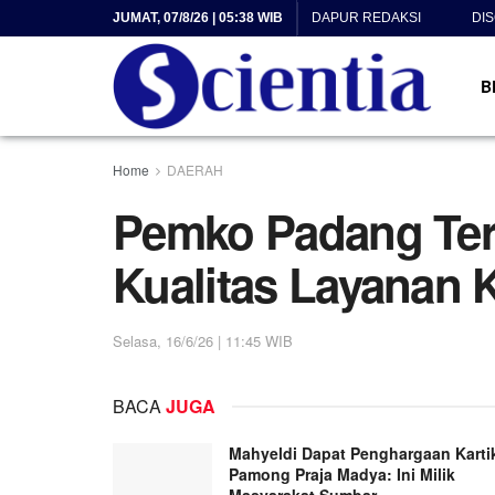
JUMAT, 07/8/26 | 05:38 WIB
DAPUR REDAKSI
DI
B
Home
DAERAH
Pemko Padang Ter
Kualitas Layanan 
Selasa, 16/6/26 | 11:45 WIB
BACA
JUGA
Mahyeldi Dapat Penghargaan Karti
Pamong Praja Madya: Ini Milik
Masyarakat Sumbar