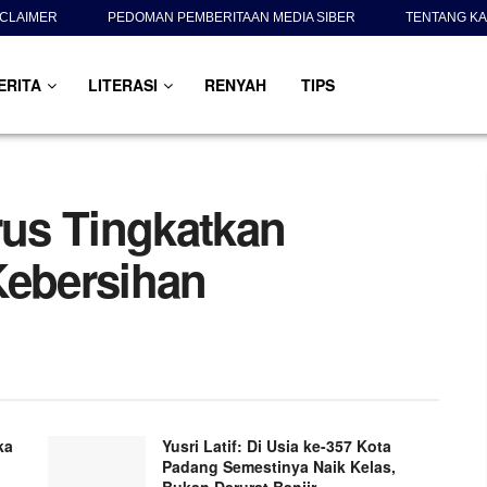
SCLAIMER
PEDOMAN PEMBERITAAN MEDIA SIBER
TENTANG KA
ERITA
LITERASI
RENYAH
TIPS
us Tingkatkan
Kebersihan
ka
Yusri Latif: Di Usia ke-357 Kota
Padang Semestinya Naik Kelas,
Bukan Darurat Banjir