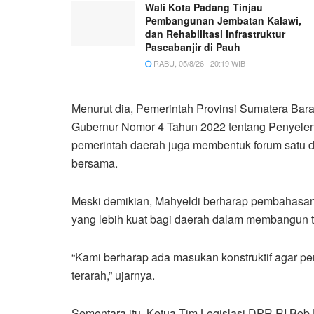
Wali Kota Padang Tinjau
Pembangunan Jembatan Kalawi,
dan Rehabilitasi Infrastruktur
Pascabanjir di Pauh
RABU, 05/8/26 | 20:19 WIB
Menurut dia, Pemerintah Provinsi Sumatera Bara
Gubernur Nomor 4 Tahun 2022 tentang Penyelengg
pemerintah daerah juga membentuk forum satu da
bersama.
Meski demikian, Mahyeldi berharap pembahasa
yang lebih kuat bagi daerah dalam membangun tat
“Kami berharap ada masukan konstruktif agar p
terarah,” ujarnya.
Sementara itu, Ketua Tim Legislasi DPR RI Bob