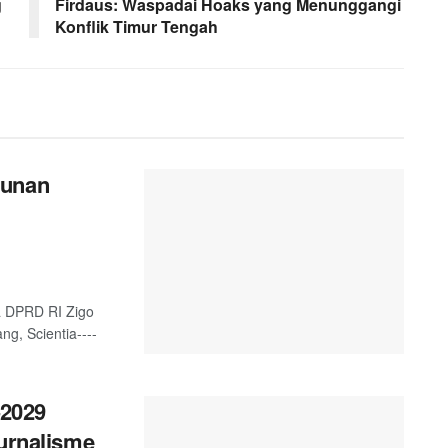
g
Firdaus: Waspadai Hoaks yang Menunggangi
Konflik Timur Tengah
gunan
a DPRD RI Zigo
g, Scientia----
2029
Jurnalisme