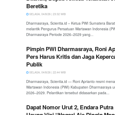
Beretika
SELASA, 04/8/26 | 23:32 WIB
Dharmasraya, Scientia.id – Ketua PWI Sumatera Barat
melantik Pengurus Persatuan Wartawan Indonesia (P
Dharmasraya Periode 2026–2029 yang...
Pimpin PWI Dharmasraya, Roni Ap
Pers Harus Kritis dan Jaga Keper
Publik
SELASA, 04/8/26 | 22:44 WIB
Dharmasraya, Scientia.id — Roni Aprianto resmi men
Wartawan Indonesia (PWI) Kabupaten Dharmasraya un
2026–2029. Pelantikan tersebut didasarkan pada...
Dapat Nomor Urut 2, Endara Putr
Usung Visi “Nagari Aie Dingin Man