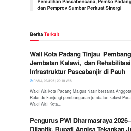
Pemulihan Pascabencana, Pemko Padan
dan Pemprov Sumbar Perkuat Sinergi
Berita
Terkait
Wali Kota Padang Tinjau Pemban
Jembatan Kalawi, dan Rehabilitasi
Infrastruktur Pascabanjir di Pauh
RABU, 05/8/26 | 20:19 WIB
Wakil Walikota Padang Maigus Nasir bersama Anggot
Rolando kunjungi pembangunan jembatan kelawi Padan
Wakil Wali Kota...
Pengurus PWI Dharmasraya 2026–
Dilantik, Bupati Annisa Tekankan 