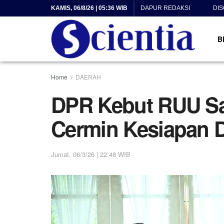
KAMIS, 06/8/26 | 05:36 WIB
DAPUR REDAKSI
DI
B
Home
DAERAH
DPR Kebut RUU Sa
Cermin Kesiapan 
Jumat, 06/3/26 | 22:48 WIB