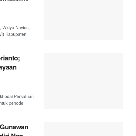
, Widya Navies,
WI) Kabupaten
rianto;
cayaan
akhodai Persatuan
tuk periode
a Gunawan
diri Nan