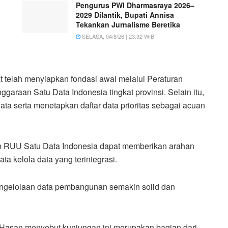
Pengurus PWI Dharmasraya 2026–
2029 Dilantik, Bupati Annisa
Tekankan Jurnalisme Beretika
SELASA, 04/8/26 | 23:32 WIB
t telah menyiapkan fondasi awal melalui Peraturan
araan Satu Data Indonesia tingkat provinsi. Selain itu,
ta serta menetapkan daftar data prioritas sebagai acuan
n RUU Satu Data Indonesia dapat memberikan arahan
a kelola data yang terintegrasi.
engelolaan data pembangunan semakin solid dan
 Hasan menyebut kunjungan ini merupakan bagian dari