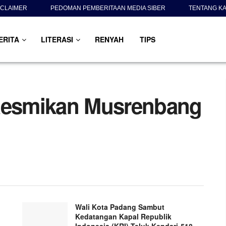
SCLAIMER
PEDOMAN PEMBERITAAN MEDIA SIBER
TENTANG KA
ERITA
LITERASI
RENYAH
TIPS
esmikan Musrenbang
Wali Kota Padang Sambut
Kedatangan Kapal Republik
Indonesia (KRI) Teluk Kendari-518