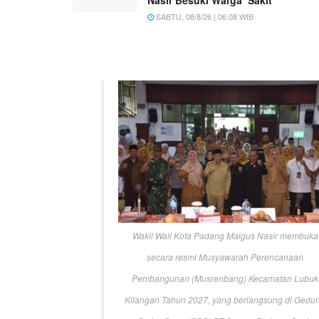
SABTU, 08/8/26 | 06:08 WIB
Wakil Wali Kota Padang Maigus Nasir membuka
secara resmi Musyawarah Perencanaan
Pembangunan (Musrenbang) Kecamatan Lubuk
Kilangan Tahun 2027, yang berlangsung di Gedu