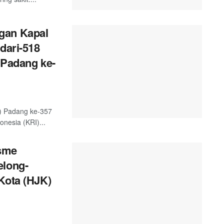
gan Kapal
dari-518
 Padang ke-
) Padang ke-357
nesia (KRI)...
sme
elong-
Kota (HJK)