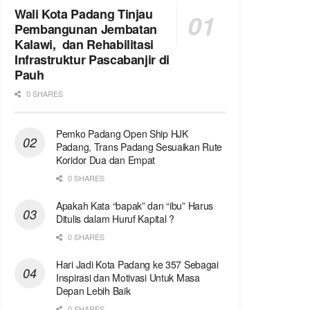
Wali Kota Padang Tinjau
Pembangunan Jembatan
Kalawi, dan Rehabilitasi
Infrastruktur Pascabanjir di
Pauh
0 SHARES
Pemko Padang Open Ship HJK
Padang, Trans Padang Sesuaikan Rute
Koridor Dua dan Empat
0 SHARES
Apakah Kata “bapak” dan “ibu” Harus
Ditulis dalam Huruf Kapital ?
0 SHARES
Hari Jadi Kota Padang ke 357 Sebagai
Inspirasi dan Motivasi Untuk Masa
Depan Lebih Baik
0 SHARES