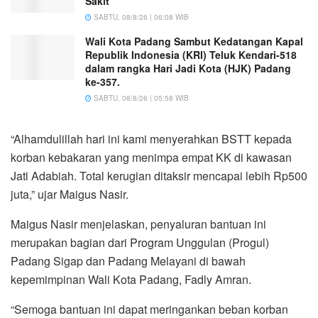
Sakit
SABTU, 08/8/26 | 06:08 WIB
Wali Kota Padang Sambut Kedatangan Kapal
Republik Indonesia (KRI) Teluk Kendari-518
dalam rangka Hari Jadi Kota (HJK) Padang
ke-357.
SABTU, 08/8/26 | 05:58 WIB
“Alhamdulillah hari ini kami menyerahkan BSTT kepada
korban kebakaran yang menimpa empat KK di kawasan
Jati Adabiah. Total kerugian ditaksir mencapai lebih Rp500
juta,” ujar Maigus Nasir.
Maigus Nasir menjelaskan, penyaluran bantuan ini
merupakan bagian dari Program Unggulan (Progul)
Padang Sigap dan Padang Melayani di bawah
kepemimpinan Wali Kota Padang, Fadly Amran.
“Semoga bantuan ini dapat meringankan beban korban