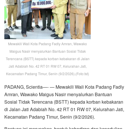
Mewakili Wali Kota Padang Fadly Amran, Wawako
Maigus Nasir menyalurkan Bantuan Sosial Tidak
Terencana (BSTT) kepada korban kebakaran di Jalan
Jati Adabiah No. 42 RT 01 RW 07, Kelurahan Jati,
Kecamatan Padang Timur, Senin (9/2/2026).(Foto:Ist)
PADANG, Scientia—- — Mewakili Wali Kota Padang Fadly
Amran, Wawako Maigus Nasir menyalurkan Bantuan
Sosial Tidak Terencana (BSTT) kepada korban kebakaran
di Jalan Jati Adabiah No. 42 RT 01 RW 07, Kelurahan Jati,
Kecamatan Padang Timur, Senin (9/2/2026).
Bantuan ini merupakan, bentuk kehadiran dan kepedulian