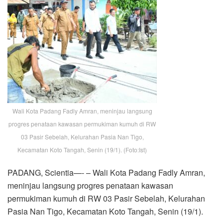
Wali Kota Padang Fadly Amran, meninjau langsung
progres penataan kawasan permukiman kumuh di RW
03 Pasir Sebelah, Kelurahan Pasia Nan Tigo,
Kecamatan Koto Tangah, Senin (19/1). (Foto:Ist)
PADANG, Scientia—- – Wali Kota Padang Fadly Amran,
meninjau langsung progres penataan kawasan
permukiman kumuh di RW 03 Pasir Sebelah, Kelurahan
Pasia Nan Tigo, Kecamatan Koto Tangah, Senin (19/1).