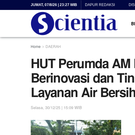
JUMAT, 07/8/26 | 23:27 WIB
DAPUR REDAKSI
DI
B
Home
DAERAH
HUT Perumda AM K
Berinovasi dan Tin
Layanan Air Bersi
Selasa, 30/12/25 | 15:09 WIB