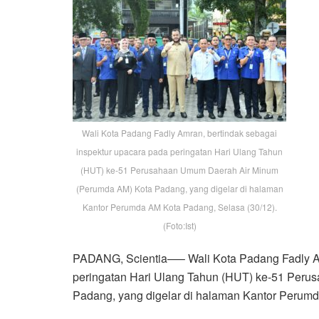
Wali Kota Padang Fadly Amran, bertindak sebagai
inspektur upacara pada peringatan Hari Ulang Tahun
(HUT) ke-51 Perusahaan Umum Daerah Air Minum
(Perumda AM) Kota Padang, yang digelar di halaman
Kantor Perumda AM Kota Padang, Selasa (30/12).
(Foto:Ist)
PADANG, Scientia—– Wali Kota Padang Fadly Am
peringatan Hari Ulang Tahun (HUT) ke-51 Per
Padang, yang digelar di halaman Kantor Perumd