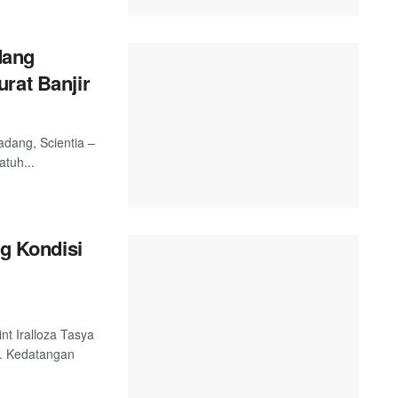
dang
rat Banjir
adang, Scientia –
tuh...
ng Kondisi
nt Iralloza Tasya
. Kedatangan