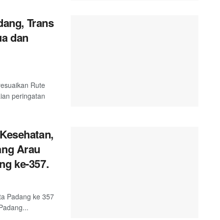
ang, Trans
ua dan
esuaikan Rute
ian peringatan
 Kesehatan,
ang Arau
ng ke-357.
ta Padang ke 357
Padang...