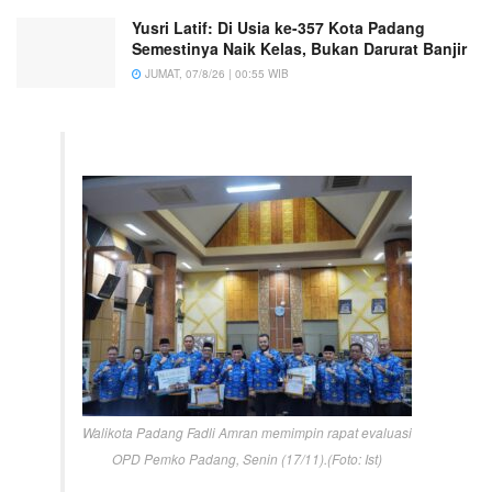
Yusri Latif: Di Usia ke-357 Kota Padang
Semestinya Naik Kelas, Bukan Darurat Banjir
JUMAT, 07/8/26 | 00:55 WIB
Walikota Padang Fadli Amran memimpin rapat evaluasi
OPD Pemko Padang, Senin (17/11).(Foto: Ist)