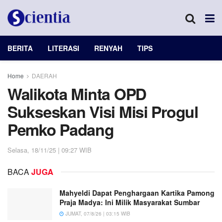
BERITA
LITERASI
RENYAH
TIPS
Home
DAERAH
Walikota Minta OPD
Sukseskan Visi Misi Progul
Pemko Padang
Selasa, 18/11/25 | 09:27 WIB
BACA
JUGA
Mahyeldi Dapat Penghargaan Kartika Pamong
Praja Madya: Ini Milik Masyarakat Sumbar
JUMAT, 07/8/26 | 03:15 WIB