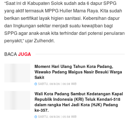
“Saat ini di Kabupaten Solok sudah ada 6 dapur SPPG
yang aktif termasuk MPPG Huller Mama Raya. Kita sudah
berikan sertifikat layak higien sanitasi. Kebersihan dapur
dan lingkungan sekitar menjadi suatu kewajiban bagi
SPPG agar anak-anak kita terhindar dari potensi penularan
penyakit,” ujar Zulhendri.
BACA
JUGA
Moment Hari Ulang Tahun Kota Padang,
Wawako Padang Maigus Nasir Besuki Warga
Sakit
SABTU, 08/8/26 | 06:08 WIB
Wali Kota Padang Sambut Kedatangan Kapal
Republik Indonesia (KRI) Teluk Kendari-518
dalam rangka Hari Jadi Kota (HJK) Padang
ke-357.
SABTU, 08/8/26 | 05:58 WIB