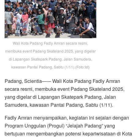
Wali Kota Padang Fadly Amran secara resmi,
membuka event Padang Skateland 2025, yang digelar
di Lapangan Skatepark Padang, Jalan Samudera,
kawasan Pantai Padang, Sabtu (1/11).(Foto:Ist)
Padang, Scientia—-– Wali Kota Padang Fadly Amran
secara resmi, membuka event Padang Skateland 2025,
yang digelar di Lapangan Skatepark Padang, Jalan
Samudera, kawasan Pantai Padang, Sabtu (1/11).
Fadly Amran menyampaikan, kegiatan ini sejalan dengan
Program Unggulan (Progul) “Jelajah Padang” yang
bertujuan mengembangkan potensi kepariwisataan di Kota