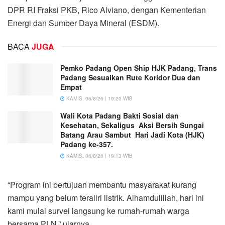
DPR RI Fraksi PKB, Rico Alviano, dengan Kementerian
Energi dan Sumber Daya Mineral (ESDM).
BACA
JUGA
Pemko Padang Open Ship HJK Padang, Trans
Padang Sesuaikan Rute Koridor Dua dan
Empat
KAMIS, 06/8/26 | 19:20 WIB
Wali Kota Padang Bakti Sosial dan
Kesehatan, Sekaligus Aksi Bersih Sungai
Batang Arau Sambut Hari Jadi Kota (HJK)
Padang ke-357.
KAMIS, 06/8/26 | 19:13 WIB
“Program ini bertujuan membantu masyarakat kurang
mampu yang belum teraliri listrik. Alhamdulillah, hari ini
kami mulai survei langsung ke rumah-rumah warga
bersama PLN,” ujarnya.