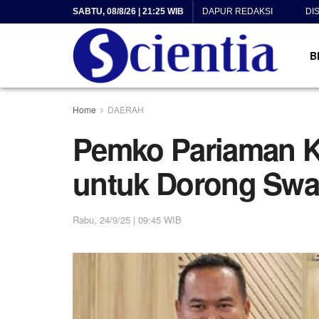
SABTU, 08/8/26 | 21:25 WIB
DAPUR REDAKSI
DI
B
Home
DAERAH
Pemko Pariaman K
untuk Dorong Sw
Rabu, 24/9/25 | 09:45 WIB