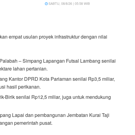
SABTU, 08/8/26 | 05:58 WIB
n empat usulan proyek infrastruktur dengan nilai
 Palabah – Simpang Lapangan Futsal Lambang senilai
ktare lahan pertanian.
ng Kantor DPRD Kota Pariaman senilai Rp3,5 miliar,
si hasil perikanan.
-Birik senilai Rp12,5 miliar, juga untuk mendukung
Simpang Lapai dan pembangunan Jembatan Kurai Taji
angan pemerintah pusat.