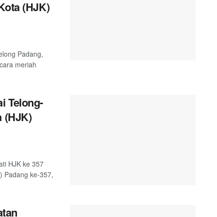
Kota (HJK)
telong Padang,
ecara meriah
i Telong-
a (HJK)
ati HJK ke 357
K) Padang ke-357,
atan