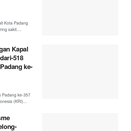
ali Kota Padang
g sakit....
gan Kapal
dari-518
 Padang ke-
) Padang ke-357
nesia (KRI)...
sme
elong-