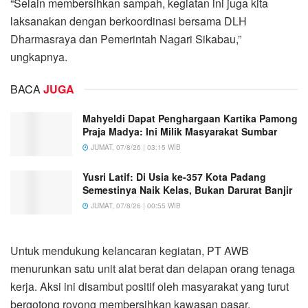
“Selain membersihkan sampah, kegiatan ini juga kita
laksanakan dengan berkoordinasi bersama DLH
Dharmasraya dan Pemerintah Nagari Sikabau,”
ungkapnya.
BACA
JUGA
Mahyeldi Dapat Penghargaan Kartika Pamong
Praja Madya: Ini Milik Masyarakat Sumbar
JUMAT, 07/8/26 | 03:15 WIB
Yusri Latif: Di Usia ke-357 Kota Padang
Semestinya Naik Kelas, Bukan Darurat Banjir
JUMAT, 07/8/26 | 00:55 WIB
Untuk mendukung kelancaran kegiatan, PT AWB
menurunkan satu unit alat berat dan delapan orang tenaga
kerja. Aksi ini disambut positif oleh masyarakat yang turut
bergotong royong membersihkan kawasan pasar.