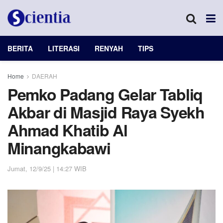
BERITA
LITERASI
RENYAH
TIPS
Home
DAERAH
Pemko Padang Gelar Tabliq
Akbar di Masjid Raya Syekh
Ahmad Khatib Al
Minangkabawi
Jumat, 12/9/25 | 14:27 WIB