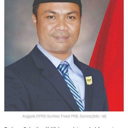
Anggota DPRD Sumbar, Fraksi PKB, Donizar.[foto : ist]