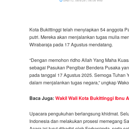
SABTU, 08/8/26 | 06:08 WIB
Kota Bukittinggi telah menyiapkan 54 anggota Pas
putri. Mereka akan menjalankan tugas mulia me
Wirabaraja pada 17 Agustus mendatang.
“Dengan memohon ridho Allah Yang Maha Kuasa
sebagai Pasukan Pengibar Bendera Pusaka yang 
pada tanggal 17 Agustus 2025. Semoga Tuhan 
dalam menjalankan tugas negara,” ungkap Wak
Baca Juga:
Wakil Wali Kota Bukittinggi Ibnu 
Upacara pengukuhan berlangsung khidmat. Selu
Indonesia dan melakukan prosesi memegang Sang
Acara ini turut dihadiri oleh Forkopimda, serta 