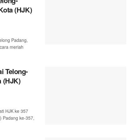
elong-
Kota (HJK)
telong Padang,
ecara meriah
i Telong-
a (HJK)
ati HJK ke 357
K) Padang ke-357,