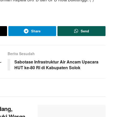
Share
Send
Berita Sesudah
–
Sabotase Infrastruktur Air Ancam Upacara
HUT ke-80 RI di Kabupaten Solok
dang,
uki Warga