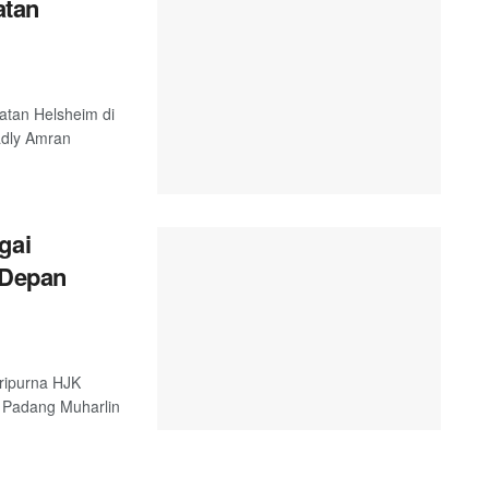
atan
atan Helsheim di
adly Amran
gai
 Depan
ripurna HJK
 Padang Muharlin