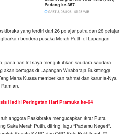
Padang ke-357.
SABTU, 08/8/26 | 05:58 WIB
kibraka yang terdiri dari 26 pelajar putra dan 28 pelajar
ngibarkan bendera pusaka Merah Putih di Lapangan
, pada hari ini saya mengukuhkan saudara-saudara
akan bertugas di Lapangan Wirabaraja Bukittinggi
Yang Maha Kuasa memberikan rahmat dan karunia-Nya
o Ramlan.
Asis Hadiri Peringatan Hari Pramuka ke-64
ruh anggota Paskibraka mengucapkan ikrar Putra
 Saka Merah Putih, diiringi lagu “Padamu Negeri”.
sejumlah Kepala SKPD dan OPD Kota Bukittinggi. (*)