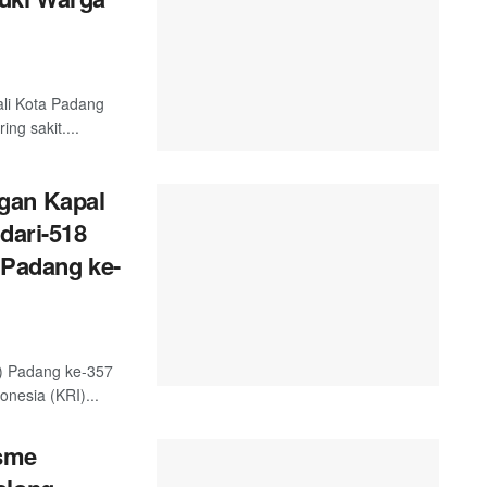
ali Kota Padang
g sakit....
gan Kapal
dari-518
 Padang ke-
) Padang ke-357
nesia (KRI)...
sme