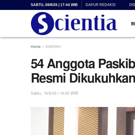
SABTU, 08/8/26 | 17:44 WIB
DAPUR REDAKSI
DI
B
Home
DAERAH
54 Anggota Paskib
Resmi Dikukuhkan 
Sabtu, 16/8/25 | 19:20 WIB