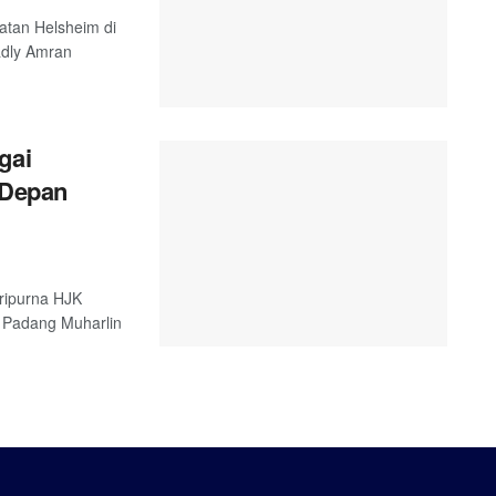
atan Helsheim di
adly Amran
gai
 Depan
ripurna HJK
 Padang Muharlin