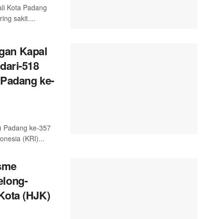
ali Kota Padang
g sakit....
gan Kapal
dari-518
 Padang ke-
) Padang ke-357
nesia (KRI)...
sme
elong-
Kota (HJK)