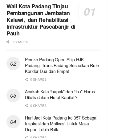
Wali Kota Padang Tinjau
Pembangunan Jembatan
Kalawi, dan Rehabilitasi
Infrastruktur Pascabanjir di
Pauh
0 SHARES
Pemko Padang Open Ship HJK
Padang, Trans Padang Sesuaikan Rute
Koridor Dua dan Empat
0 SHARES
Apakah Kata “bapak” dan “ibu” Harus
Ditulis dalam Huruf Kapital ?
0 SHARES
Hari Jadi Kota Padang ke 357 Sebagai
Inspirasi dan Motivasi Untuk Masa
Depan Lebih Baik
0 SHARES