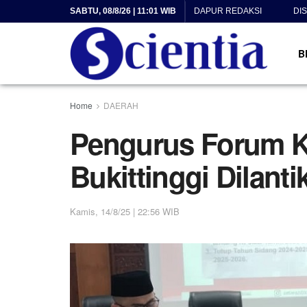
SABTU, 08/8/26 | 11:01 WIB
DAPUR REDAKSI
DI
B
Home
DAERAH
Pengurus Forum K
Bukittinggi Dilanti
Kamis, 14/8/25 | 22:56 WIB