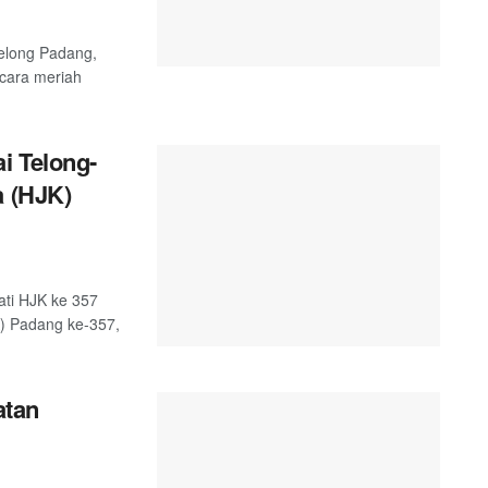
telong Padang,
ecara meriah
i Telong-
a (HJK)
ati HJK ke 357
K) Padang ke-357,
atan