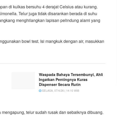
an di kulkas bersuhu 4 derajat Celsius atau kurang.
nella. Telur juga tidak disarankan berada di suhu
 cangkang menghilangkan lapisan pelindung alami yang
nggunakan bowl test. Isi mangkuk dengan air, masukkan
Waspada Bahaya Tersembunyi, Ahli
Ingatkan Pentingnya Kuras
Dispenser Secara Rutin
SELASA, 07/4/26 | 14:10 WIB
ika mengapung, telur sudah rusak dan sebaiknya dibuang.