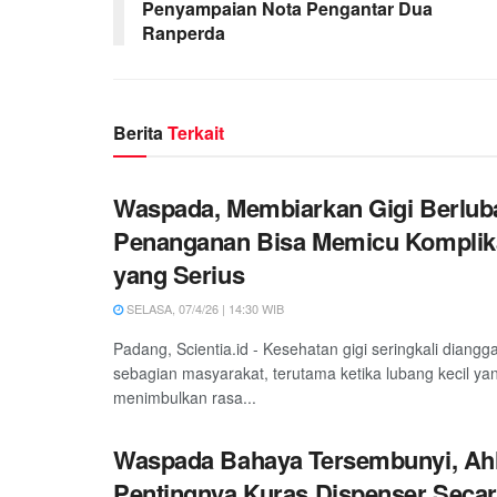
Penyampaian Nota Pengantar Dua
Ranperda
Berita
Terkait
Waspada, Membiarkan Gigi Berlub
Penanganan Bisa Memicu Komplik
yang Serius
SELASA, 07/4/26 | 14:30 WIB
Padang, Scientia.id - Kesehatan gigi seringkali diangg
sebagian masyarakat, terutama ketika lubang kecil y
menimbulkan rasa...
Waspada Bahaya Tersembunyi, Ahl
Pentingnya Kuras Dispenser Secar