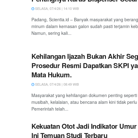
SELASA, 07/4/26 | 14:10 WIB
Padang, Scientia.id – Banyak masyarakat yang beran
minum dalam kemasan galon sudah pasti terjamin keb
Namun, sering kali...
Kehilangan Ijazah Bukan Akhir Sega
Prosedur Resmi Dapatkan SKPI ya
Mata Hukum.
SELASA, 07/4/26 | 08:49 WIB
Masyarakat yang kehilangan dokumen penting seperti 
musibah, kelalaian, atau bencana alam kini tidak perl
Pemerintah telah...
Kekuatan Otot Jadi Indikator Umur
Ini Temuan Studi Terbaru