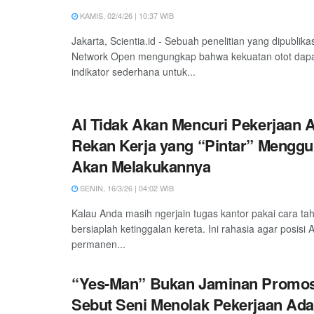
KAMIS, 02/4/26 | 10:37 WIB
Jakarta, Scientia.id - Sebuah penelitian yang dipublik
Network Open mengungkap bahwa kekuatan otot dapa
indikator sederhana untuk...
AI Tidak Akan Mencuri Pekerjaan A
Rekan Kerja yang “Pintar” Mengg
Akan Melakukannya
SENIN, 16/3/26 | 04:02 WIB
Kalau Anda masih ngerjain tugas kantor pakai cara tah
bersiaplah ketinggalan kereta. Ini rahasia agar posis
permanen...
“Yes-Man” Bukan Jaminan Promos
Sebut Seni Menolak Pekerjaan Ada