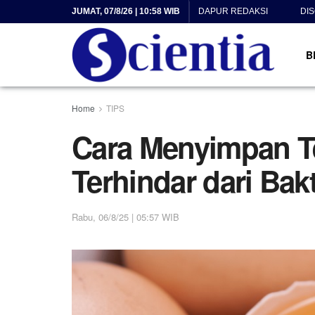
JUMAT, 07/8/26 | 10:58 WIB
DAPUR REDAKSI
DI
B
Home
TIPS
Cara Menyimpan Te
Terhindar dari Bakt
Rabu, 06/8/25 | 05:57 WIB