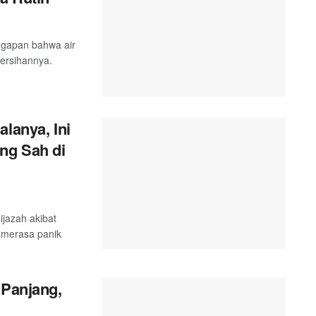
ggapan bahwa air
ersihannya.
lanya, Ini
ng Sah di
ijazah akibat
u merasa panik
 Panjang,