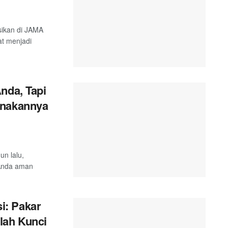
asikan di JAMA
t menjadi
nda, Tapi
unakannya
un lalu,
i Anda aman
i: Pakar
lah Kunci