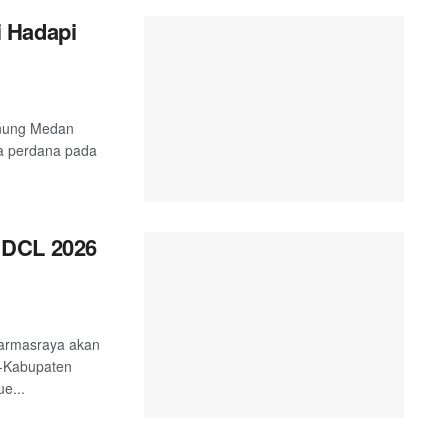
 Hadapi
unung Medan
a perdana pada
 DCL 2026
harmasraya akan
e-Kabupaten
e...