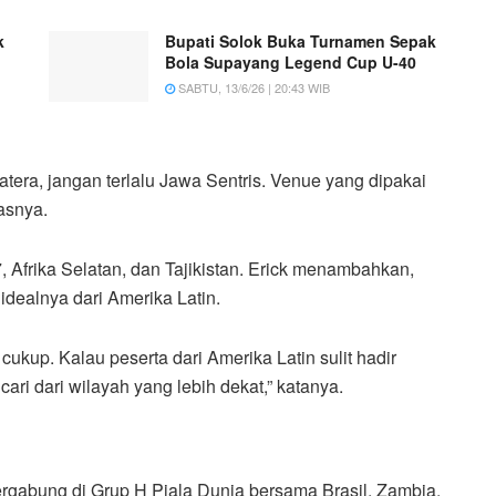
k
Bupati Solok Buka Turnamen Sepak
Bola Supayang Legend Cup U-40
SABTU, 13/6/26 | 20:43 WIB
atera, jangan terlalu Jawa Sentris. Venue yang dipakai
asnya.
, Afrika Selatan, dan Tajikistan. Erick menambahkan,
idealnya dari Amerika Latin.
cukup. Kalau peserta dari Amerika Latin sulit hadir
ari dari wilayah yang lebih dekat,” katanya.
rgabung di Grup H Piala Dunia bersama Brasil, Zambia,