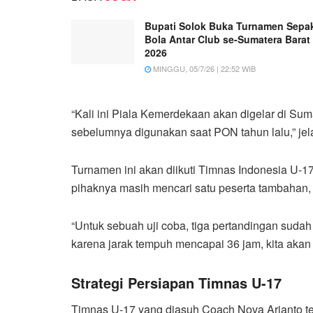
Bupati Solok Buka Turnamen Sepa
Bola Antar Club se-Sumatera Barat
2026
MINGGU, 05/7/26 | 22:52 WIB
“Kali ini Piala Kemerdekaan akan digelar di Sum
sebelumnya digunakan saat PON tahun lalu,” jel
Turnamen ini akan diikuti Timnas Indonesia U-17
pihaknya masih mencari satu peserta tambahan, 
“Untuk sebuah uji coba, tiga pertandingan sudah 
karena jarak tempuh mencapai 36 jam, kita akan c
Strategi Persiapan Timnas U-17
Timnas U-17 yang diasuh Coach Nova Arianto te