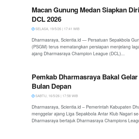
Macan Gunung Medan Siapkan Diri
DCL 2026
SELASA, 19/5/26 | 17:41 WIB
Dharmasraya, Scientia.id — Persatuan Sepakbola G
(PSGM) terus mematangkan persiapan menjelang lag
ajang Dharmasraya Champion League (DCL)...
Pemkab Dharmasraya Bakal Gelar
Bulan Depan
SABTU, 16/5/26 | 17:58 WIB
Dharmasraya, Scientia.id – Pemerintah Kabupaten D
menggelar ajang Liga Sepakbola Antar Klub Nagari s
Dharmasraya bertajuk Dharmasraya Champions Leagu