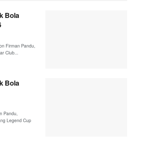
k Bola
6
 Jon Firman Pandu,
r Club...
k Bola
an Pandu,
ang Legend Cup