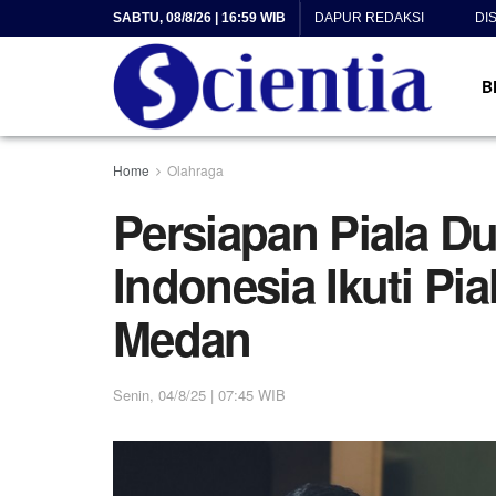
SABTU, 08/8/26 | 16:59 WIB
DAPUR REDAKSI
DI
B
Home
Olahraga
Persiapan Piala D
Indonesia Ikuti Pi
Medan
Senin, 04/8/25 | 07:45 WIB