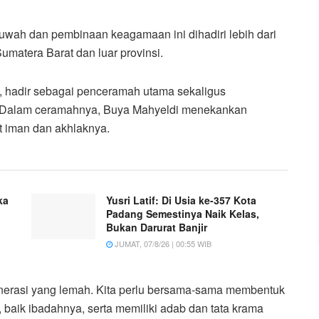
wah dan pembinaan keagamaan ini dihadiri lebih dari
umatera Barat dan luar provinsi.
, hadir sebagai penceramah utama sekaligus
. Dalam ceramahnya, Buya Mahyeldi menekankan
 iman dan akhlaknya.
ka
Yusri Latif: Di Usia ke-357 Kota
Padang Semestinya Naik Kelas,
Bukan Darurat Banjir
JUMAT, 07/8/26 | 00:55 WIB
generasi yang lemah. Kita perlu bersama-sama membentuk
, baik ibadahnya, serta memiliki adab dan tata krama