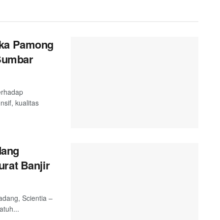
ika Pamong
 Sumbar
terhadap
sif, kualitas
dang
rat Banjir
adang, Scientia –
tuh...