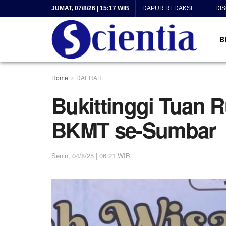
JUMAT, 07/8/26 | 15:17 WIB
DAPUR REDAKSI
DI
B
Home
DAERAH
Bukittinggi Tuan
BKMT se-Sumbar
Senin, 04/8/25 | 06:21 WIB