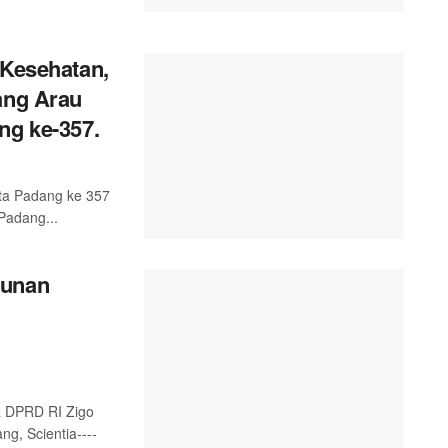
 Kesehatan,
ang Arau
ng ke-357.
ta Padang ke 357
Padang...
gunan
a DPRD RI Zigo
g, Scientia----