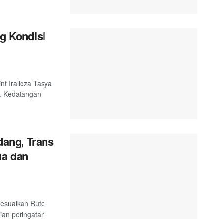
ng Kondisi
nt Iralloza Tasya
. Kedatangan
ang, Trans
ua dan
esuaikan Rute
ian peringatan