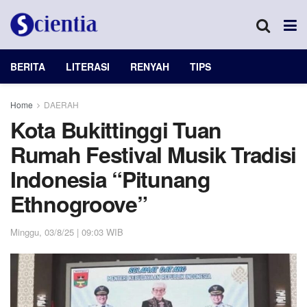
BERITA
LITERASI
RENYAH
TIPS
Home
DAERAH
Kota Bukittinggi Tuan
Rumah Festival Musik Tradisi
Indonesia “Pitunang
Ethnogroove”
Minggu, 03/8/25 | 09:03 WIB