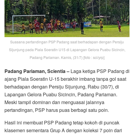
Suasana pertandingan PSP Padang saat berhadapan dengan Persiju
Sijunjung pada Piala Soeratin U15 di Lapangan Gelora Puabu Sicincin,
Padang Pariaman. Kamis, (31/7) [foto : sci/yrp]
Padang Pariaman, Scientia –
Laga ketiga PSP Padang di
ajang Piala Soeratin U-15 berakhir imbang tanpa gol saat
berhadapan dengan Persiju Sijunjung, Rabu (30/7), di
Lapangan Gelora Puabu Sicincin, Padang Pariaman.
Meski tampil dominan dan menguasai jalannya
pertandingan, PSP harus puas berbagi satu poin.
Hasil ini membuat PSP Padang tetap kokoh di puncak
klasemen sementara Grup A dengan koleksi 7 poin dari