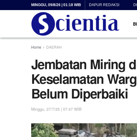
MINGGU, 09/8/26 | 01:18 WIB
DAPUR REDAKSI
D
B
Home
DAERAH
Jembatan Miring 
Keselamatan Warg
Belum Diperbaiki
Minggu, 27/7/25 | 07:47 WIB