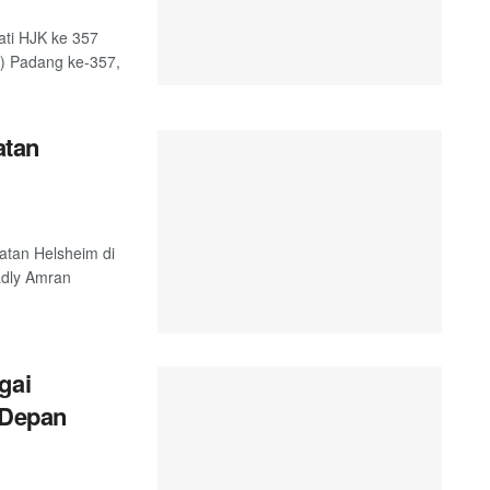
ati HJK ke 357
K) Padang ke-357,
atan
atan Helsheim di
adly Amran
gai
 Depan