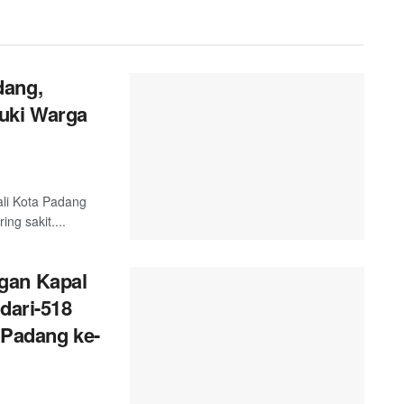
dang,
uki Warga
ali Kota Padang
g sakit....
gan Kapal
dari-518
 Padang ke-