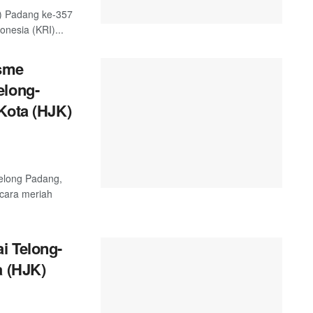
) Padang ke-357
nesia (KRI)...
sme
elong-
Kota (HJK)
telong Padang,
ecara meriah
i Telong-
a (HJK)