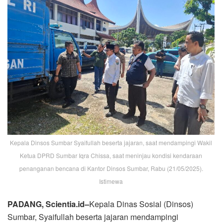
Kepala Dinsos Sumbar Syaifullah beserta jajaran, saat mendampingi Wakil
Ketua DPRD Sumbar Iqra Chissa, saat meninjau kondisi kendaraan
penanganan bencana di Kantor Dinsos Sumbar, Rabu (21/05/2025).
Istimewa
PADANG, Scientia.id–
Kepala Dinas Sosial (Dinsos)
Sumbar, Syaifullah beserta jajaran mendampingi