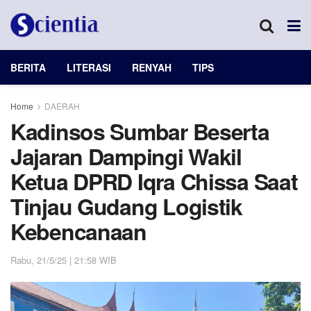
BERITA
LITERASI
RENYAH
TIPS
Home
DAERAH
Kadinsos Sumbar Beserta
Jajaran Dampingi Wakil
Ketua DPRD Iqra Chissa Saat
Tinjau Gudang Logistik
Kebencanaan
Rabu, 21/5/25 | 21:58 WIB