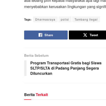
ada tebang pilih kepada masyarakat apa lagi m
menyebabkan kerusakan lingkungan yang signifik
Tags:
Dharmasraya
polisi
Tambang Ilegal
Share
Tweet
Berita Sebelum
Program Transportasi Gratis bagi Siswa
SLTP/SLTA di Padang Panjang Segera
Diluncurkan
Berita
Terkait