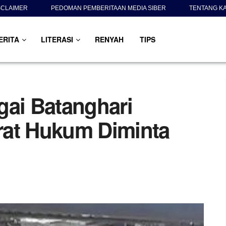
SCLAIMER
PEDOMAN PEMBERITAAN MEDIA SIBER
TENTANG K
ERITA
LITERASI
RENYAH
TIPS
gai Batanghari
rat Hukum Diminta