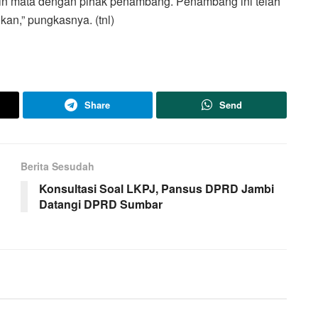
ain mata dengan pihak penambang. Penambang ini telah
an,” pungkasnya. (tnl)
Share
Send
Berita Sesudah
Konsultasi Soal LKPJ, Pansus DPRD Jambi
Datangi DPRD Sumbar