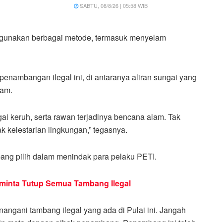
SABTU, 08/8/26 | 05:58 WIB
unakan berbagai metode, termasuk menyelam
 penambangan ilegal ini, di antaranya aliran sungai yang
lam.
ai keruh, serta rawan terjadinya bencana alam. Tak
ak kelestarian lingkungan,” tegasnya.
bang pilih dalam menindak para pelaku PETI.
minta Tutup Semua Tambang Ilegal
ngani tambang ilegal yang ada di Pulai ini. Jangah