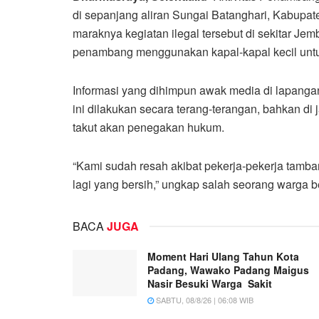
di sepanjang aliran Sungai Batanghari, Kabupa
maraknya kegiatan ilegal tersebut di sekitar Jem
penambang menggunakan kapal-kapal kecil untuk 
Informasi yang dihimpun awak media di lapan
ini dilakukan secara terang-terangan, bahkan di 
takut akan penegakan hukum.
“Kami sudah resah akibat pekerja-pekerja tamba
lagi yang bersih,” ungkap salah seorang warga be
BACA
JUGA
Moment Hari Ulang Tahun Kota
Padang, Wawako Padang Maigus
Nasir Besuki Warga Sakit
SABTU, 08/8/26 | 06:08 WIB