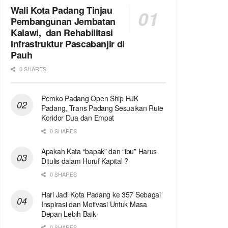
Wali Kota Padang Tinjau
Pembangunan Jembatan
Kalawi, dan Rehabilitasi
Infrastruktur Pascabanjir di
Pauh
0 SHARES
Pemko Padang Open Ship HJK
Padang, Trans Padang Sesuaikan Rute
Koridor Dua dan Empat
0 SHARES
Apakah Kata “bapak” dan “ibu” Harus
Ditulis dalam Huruf Kapital ?
0 SHARES
Hari Jadi Kota Padang ke 357 Sebagai
Inspirasi dan Motivasi Untuk Masa
Depan Lebih Baik
0 SHARES