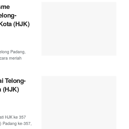
sme
elong-
Kota (HJK)
telong Padang,
ecara meriah
i Telong-
a (HJK)
ati HJK ke 357
K) Padang ke-357,