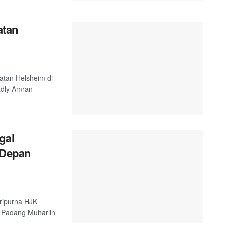
atan
atan Helsheim di
adly Amran
gai
 Depan
ripurna HJK
 Padang Muharlin