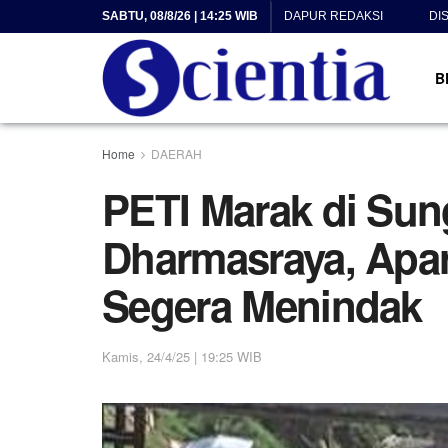
SABTU, 08/8/26 | 14:25 WIB
DAPUR REDAKSI
DI
B
Home
DAERAH
PETI Marak di Sun
Dharmasraya, Apa
Segera Menindak
Kamis, 24/4/25 | 19:25 WIB