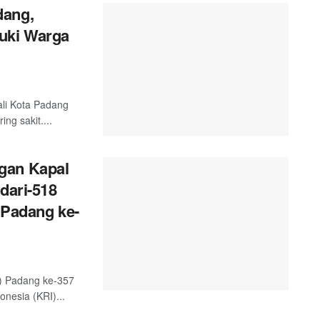
dang,
uki Warga
ali Kota Padang
g sakit....
gan Kapal
dari-518
 Padang ke-
) Padang ke-357
nesia (KRI)...