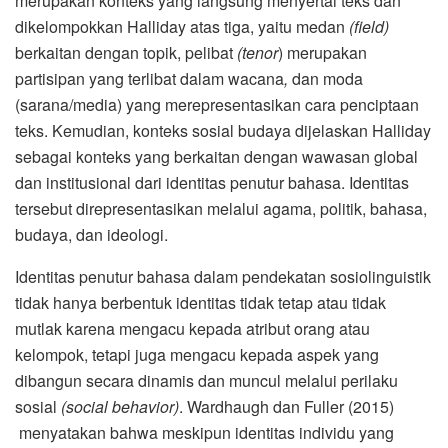
merupakan konteks yang langsung menyertai teks dan
dikelompokkan Halliday atas tiga, yaitu medan
(field)
berkaitan dengan topik, pelibat
(tenor
) merupakan
partisipan yang terlibat dalam wacana
,
dan moda
(sarana/media) yang merepresentasikan cara penciptaan
teks. Kemudian, konteks sosial budaya dijelaskan Halliday
sebagai konteks yang berkaitan dengan wawasan global
dan institusional dari identitas penutur bahasa. Identitas
tersebut direpresentasikan melalui agama, politik, bahasa,
budaya, dan ideologi.
Identitas penutur bahasa dalam pendekatan sosiolinguistik
tidak hanya berbentuk identitas tidak tetap atau tidak
mutlak karena mengacu kepada atribut orang atau
kelompok, tetapi juga mengacu kepada aspek yang
dibangun secara dinamis dan muncul melalui perilaku
sosial
(social behavior)
. Wardhaugh dan Fuller (2015)
menyatakan bahwa meskipun identitas individu yang