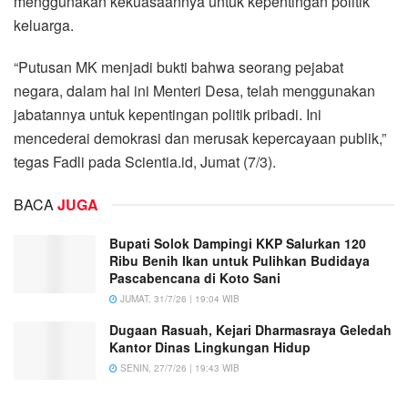
menggunakan kekuasaannya untuk kepentingan politik
keluarga.
“Putusan MK menjadi bukti bahwa seorang pejabat
negara, dalam hal ini Menteri Desa, telah menggunakan
jabatannya untuk kepentingan politik pribadi. Ini
mencederai demokrasi dan merusak kepercayaan publik,”
tegas Fadli pada Scientia.id, Jumat (7/3).
BACA
JUGA
Bupati Solok Dampingi KKP Salurkan 120
Ribu Benih Ikan untuk Pulihkan Budidaya
Pascabencana di Koto Sani
JUMAT, 31/7/26 | 19:04 WIB
Dugaan Rasuah, Kejari Dharmasraya Geledah
Kantor Dinas Lingkungan Hidup
SENIN, 27/7/26 | 19:43 WIB