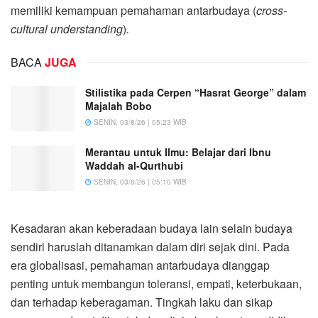
memiliki kemampuan pemahaman antarbudaya (
cross-
cultural understanding
)
.
BACA
JUGA
Stilistika pada Cerpen “Hasrat George” dalam
Majalah Bobo
SENIN, 03/8/26 | 05:23 WIB
Merantau untuk Ilmu: Belajar dari Ibnu
Waddah al-Qurthubi
SENIN, 03/8/26 | 05:10 WIB
Kesadaran akan keberadaan budaya lain selain budaya
sendiri haruslah ditanamkan dalam diri sejak dini. Pada
era globalisasi, pemahaman antarbudaya dianggap
penting untuk membangun toleransi, empati, keterbukaan,
dan terhadap keberagaman. Tingkah laku dan sikap