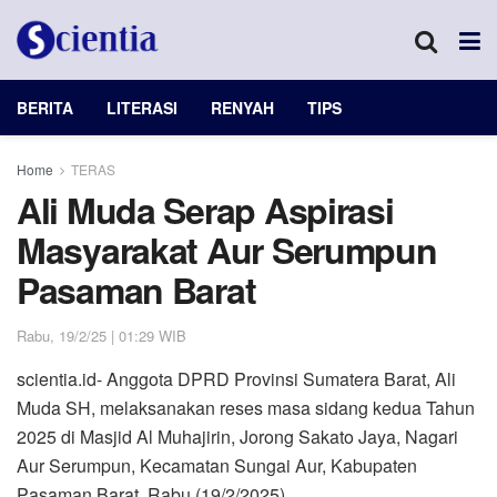
BERITA
LITERASI
RENYAH
TIPS
Home
TERAS
Ali Muda Serap Aspirasi
Masyarakat Aur Serumpun
Pasaman Barat
Rabu, 19/2/25 | 01:29 WIB
scientia.id- Anggota DPRD Provinsi Sumatera Barat, Ali
Muda SH, melaksanakan reses masa sidang kedua Tahun
2025 di Masjid Al Muhajirin, Jorong Sakato Jaya, Nagari
Aur Serumpun, Kecamatan Sungai Aur, Kabupaten
Pasaman Barat, Rabu (19/2/2025).