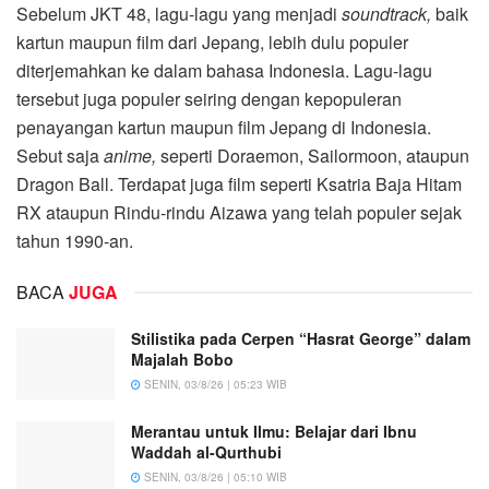
Sebelum JKT 48, lagu-lagu yang menjadi
soundtrack
,
baik
kartun maupun film dari Jepang, lebih dulu populer
diterjemahkan ke dalam bahasa Indonesia. Lagu-lagu
tersebut juga populer seiring dengan kepopuleran
penayangan kartun maupun film Jepang di Indonesia.
Sebut saja
anime
,
seperti Doraemon, Sailormoon, ataupun
Dragon Ball. Terdapat juga film seperti Ksatria Baja Hitam
RX ataupun Rindu-rindu Aizawa yang telah populer sejak
tahun 1990-an.
BACA
JUGA
Stilistika pada Cerpen “Hasrat George” dalam
Majalah Bobo
SENIN, 03/8/26 | 05:23 WIB
Merantau untuk Ilmu: Belajar dari Ibnu
Waddah al-Qurthubi
SENIN, 03/8/26 | 05:10 WIB