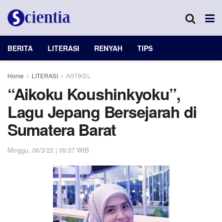
BERITA
LITERASI
RENYAH
TIPS
Home
LITERASI
ARTIKEL
“Aikoku Koushinkyoku”,
Lagu Jepang Bersejarah di
Sumatera Barat
Minggu, 06/3/22 | 09:57 WIB