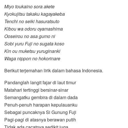
Miyo toukaino sora akete
Kyokujitsu takaku kagayakeba
Tenchi no seiki hasuratsuto
Kibou wa odoru oyamashima
Ooseirou no asa gumo ni
Sobi yuru Fuji no sugata koso
Kin ou muketsu yuruginanki
Waga nippon no hokorinare
Berikut terjemahan lirik dalam bahasa Indonesia.
Pandanglah langit fajar di laut timur
Matahari tertinggi bersinar-sinar
Semangatku gembira di dalam dada
Penuh-penuh harapan kepulauanku
Sebagai puncaknya Si Gunung Fuji
Pagi-pagi di atasnya berawan putih
Tidak ada cacatnya sedikit juga