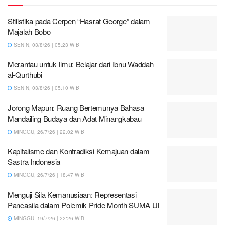
Stilistika pada Cerpen “Hasrat George” dalam
Majalah Bobo
SENIN, 03/8/26 | 05:23 WIB
Merantau untuk Ilmu: Belajar dari Ibnu Waddah
al-Qurthubi
SENIN, 03/8/26 | 05:10 WIB
Jorong Mapun: Ruang Bertemunya Bahasa
Mandailing Budaya dan Adat Minangkabau
MINGGU, 26/7/26 | 22:02 WIB
Kapitalisme dan Kontradiksi Kemajuan dalam
Sastra Indonesia
MINGGU, 26/7/26 | 18:47 WIB
Menguji Sila Kemanusiaan: Representasi
Pancasila dalam Polemik Pride Month SUMA UI
MINGGU, 19/7/26 | 22:26 WIB