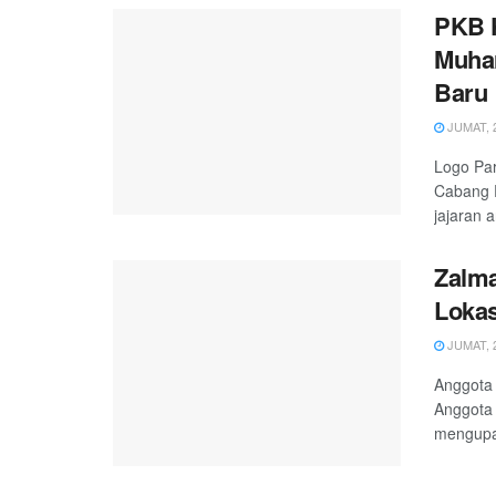
PKB K
Muha
Baru
JUMAT, 2
Logo Par
Cabang 
jajaran a
Zalma
Lokas
JUMAT, 2
Anggota 
Anggota 
mengupa