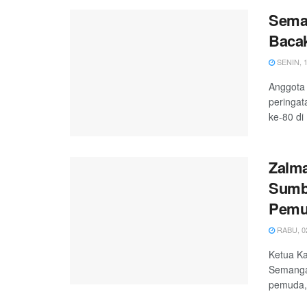
Semar
Bacak
SENIN, 1
Anggota
peringat
ke-80 di
Zalma
Sumba
Pemu
RABU, 02
Ketua Ka
Semanga
pemuda, 