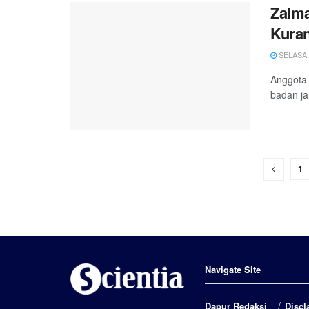
Zalma
Kuran
SELASA, 
Anggota
badan ja
1
Navigate Site
Dapur Redaksi
Discl