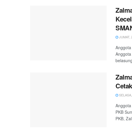
Zalma
Kecel
SMAN
JUMAT, 2
Anggota 
Anggota
belasung
Zalma
Cetak
SELASA, 
Anggota 
PKB Sumb
PKB, Zal