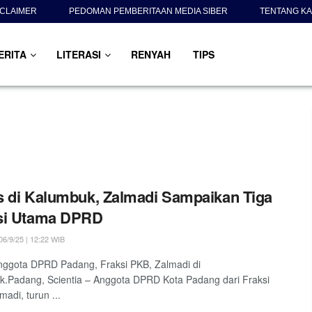
SCLAIMER
PEDOMAN PEMBERITAAN MEDIA SIBER
TENTANG KA
ERITA
LITERASI
RENYAH
TIPS
 di Kalumbuk, Zalmadi Sampaikan Tiga
si Utama DPRD
6/9/25 | 12:22 WIB
nggota DPRD Padang, Fraksi PKB, Zalmadi di
.Padang, Scientia – Anggota DPRD Kota Padang dari Fraksi
adi, turun ...