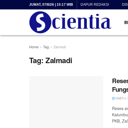
JUMAT, 07/8/26 | 15:17 WIB
DAPUR REDAKSI
DI
B
Home
Tag
Zalmadi
Tag:
Zalmadi
Reses
Fung
SABTU, 0
Reses a
Kalumbuk
PKB, Zalm