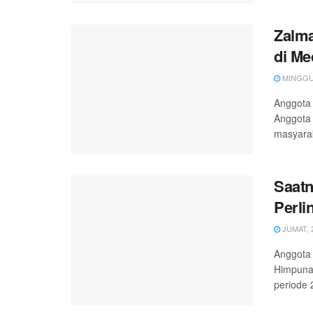
Zalma
di Me
MINGGU, 
Anggota 
Anggota 
masyarak
Saatn
Perl
JUMAT, 2
Anggota
Himpunan
periode 