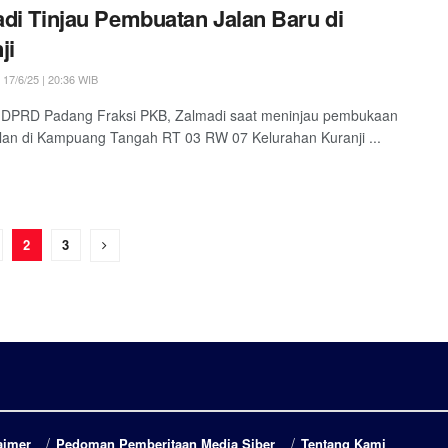
di Tinjau Pembuatan Jalan Baru di
ji
17/6/25 | 20:36 WIB
 DPRD Padang Fraksi PKB, Zalmadi saat meninjau pembukaan
lan di Kampuang Tangah RT 03 RW 07 Kelurahan Kuranji ...
2
3
aimer
Pedoman Pemberitaan Media Siber
Tentang Kami