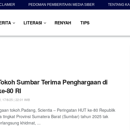
SCLAIMER
PEDOMAN PEMBERITAAN MEDIA SIBER
TENTANG KA
ERITA
LITERASI
RENYAH
TIPS
Tokoh Sumbar Terima Penghargaan di
e-80 RI
17/8/25 | 22:01 WIB
aan tokoh.Padang, Scientia – Peringatan HUT ke-80 Republik
a tingkat Provinsi Sumatera Barat (Sumbar) tahun 2025 tak
rlangsung khidmat, ...