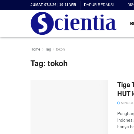
JUMAT, 07/8/26 | 19:11 WIB
DAPUR REDAKSI
DI
B
Home
Tag
tokoh
Tag:
tokoh
Tiga 
HUT k
MINGGU, 
Pengharg
Indonesi
hanya be