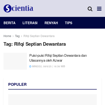
BERITA
LITERASI
RENYAH
TIPS
Home
Tag
Rifqi Septian Dewantara
Tag:
Rifqi Septian Dewantara
Puisi-puisi Rifqi Septian Dewantara dan
Ulasannya oleh Azwar
MINGGU, 08/6/25 | 16:36 WIB
POPULER