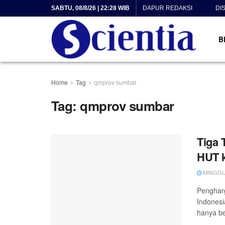
SABTU, 08/8/26 | 22:28 WIB
DAPUR REDAKSI
DI
B
Home
Tag
qmprov sumbar
Tag:
qmprov sumbar
Tiga 
HUT k
MINGGU, 
Pengharg
Indonesi
hanya be