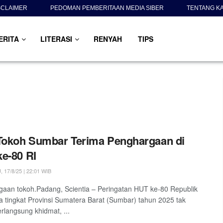
SCLAIMER
PEDOMAN PEMBERITAAN MEDIA SIBER
TENTANG K
ERITA
LITERASI
RENYAH
TIPS
Tokoh Sumbar Terima Penghargaan di
e-80 RI
17/8/25 | 22:01 WIB
aan tokoh.Padang, Scientia – Peringatan HUT ke-80 Republik
a tingkat Provinsi Sumatera Barat (Sumbar) tahun 2025 tak
rlangsung khidmat, ...