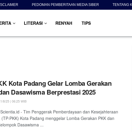
ISCLAIMER
PEDOMAN PEMBERITAAN MEDIA SIBER
TENTANG K
ERITA
LITERASI
RENYAH
TIPS
KK Kota Padang Gelar Lomba Gerakan
dan Dasawisma Berprestasi 2025
1/8/25 | 06:25 WIB
Scientia.id - Tim Penggerak Pemberdayaan dan Kesejahteraan
a (TP-PKK) Kota Padang menggelar Lomba Gerakan PKK dan
elompok Dasawisma ...