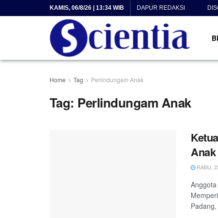
KAMIS, 06/8/26 | 13:34 WIB
DAPUR REDAKSI
DI
B
Home
Tag
Perlindungam Anak
Tag:
Perlindungam Anak
Ketu
Anak 
RABU, 23
Anggota 
Memperi
Padang, Y