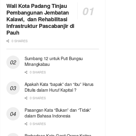
Wali Kota Padang Tinjau
Pembangunan Jembatan
Kalawi, dan Rehabilitasi
Infrastruktur Pascabanjir di
Pauh
0 SHARES
Sumbang 12 untuk Puti Bungsu
Minangkabau
0 SHARES
Apakah Kata “bapak” dan “ibu” Harus
Ditulis dalam Huruf Kapital ?
0 SHARES
Pasangan Kata “Bukan” dan “Tidak”
dalam Bahasa Indonesia
0 SHARES
Perbedaan Kata Ganti Orang Ketiga