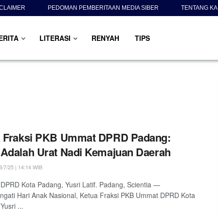
SCLAIMER
PEDOMAN PEMBERITAAN MEDIA SIBER
TENTANG KA
ERITA
LITERASI
RENYAH
TIPS
a Fraksi PKB Ummat DPRD Padang:
Adalah Urat Nadi Kemajuan Daerah
/7/25 | 14:14 WIB
DPRD Kota Padang, Yusri Latif. Padang, Scientia —
ngati Hari Anak Nasional, Ketua Fraksi PKB Ummat DPRD Kota
usri ...