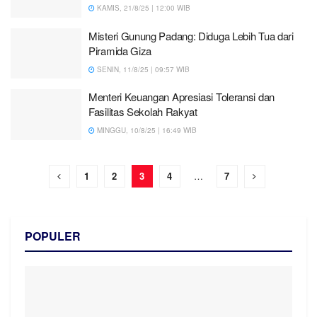
KAMIS, 21/8/25 | 12:00 WIB
Misteri Gunung Padang: Diduga Lebih Tua dari
Piramida Giza
SENIN, 11/8/25 | 09:57 WIB
Menteri Keuangan Apresiasi Toleransi dan
Fasilitas Sekolah Rakyat
MINGGU, 10/8/25 | 16:49 WIB
1
2
3
4
…
7
POPULER