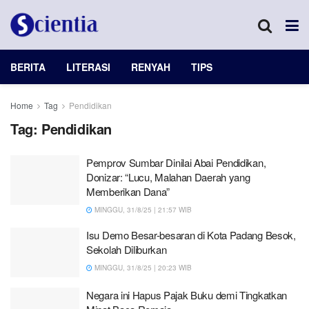
BERITA
LITERASI
RENYAH
TIPS
Home
Tag
Pendidikan
Tag:
Pendidikan
Pemprov Sumbar Dinilai Abai Pendidikan,
Donizar: “Lucu, Malahan Daerah yang
Memberikan Dana”
MINGGU, 31/8/25 | 21:57 WIB
Isu Demo Besar-besaran di Kota Padang Besok,
Sekolah Diliburkan
MINGGU, 31/8/25 | 20:23 WIB
Negara ini Hapus Pajak Buku demi Tingkatkan