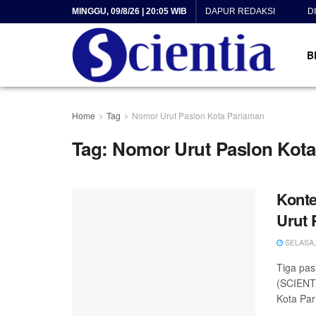
MINGGU, 09/8/26 | 20:05 WIB
DAPUR REDAKSI
D
B
Home
Tag
Nomor Urut Paslon Kota Pariaman
Tag:
Nomor Urut Paslon Kota
Konte
Urut 
SELASA, 
Tiga pas
(SCIENT
Kota Par