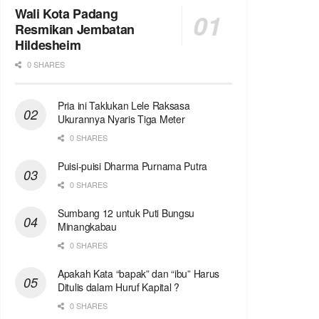
Wali Kota Padang
Resmikan Jembatan
Hildesheim
0 SHARES
Pria ini Taklukan Lele Raksasa
Ukurannya Nyaris Tiga Meter
0 SHARES
Puisi-puisi Dharma Purnama Putra
0 SHARES
Sumbang 12 untuk Puti Bungsu
Minangkabau
0 SHARES
Apakah Kata “bapak” dan “ibu” Harus
Ditulis dalam Huruf Kapital ?
0 SHARES