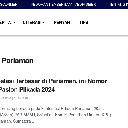
ISCLAIMER
PEDOMAN PEMBERITAAN MEDIA SIBER
TENTANG K
ERITA
LITERASI
RENYAH
TIPS
 Pariaman
stasi Terbesar di Pariaman, ini Nomor
Paslon Pilkada 2024
24/9/24 | 15:02 WIB
lon yang berlaga pada kontestasi Pilkada Pariaman 2024.
IA/Zan) PARIAMAN, Scientia - Komisi Pemilihan Umum (KPU)
iaman, Sumatera ...