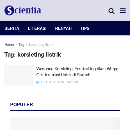
BERITA
LITERASI
RENYAH
TIPS
Home
Tag
korsleting listrik
Tag:
korsleting listrik
Waspada Korsleting, Yosrizal Ingatkan Warga
Cek Instalasi Listrik di Rumah
SELASA, 01/7/25 | 16:01 WIB
POPULER