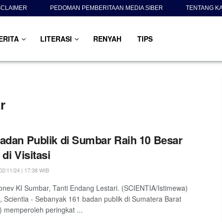
SCLAIMER
PEDOMAN PEMBERITAAN MEDIA SIBER
TENTANG K
ERITA
LITERASI
RENYAH
TIPS
r
adan Publik di Sumbar Raih 10 Besar
di Visitasi
2/11/24 | 17:38 WIB
nev KI Sumbar, Tanti Endang Lestari. (SCIENTIA/Istimewa)
Scientia - Sebanyak 161 badan publik di Sumatera Barat
 memperoleh peringkat ...