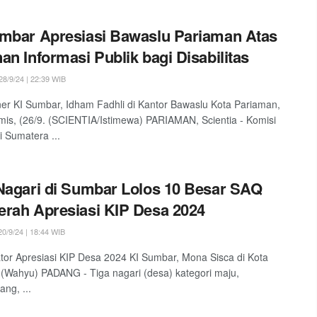
mbar Apresiasi Bawaslu Pariaman Atas
an Informasi Publik bagi Disabilitas
8/9/24 | 22:39 WIB
er KI Sumbar, Idham Fadhli di Kantor Bawaslu Kota Pariaman,
is, (26/9. (SCIENTIA/Istimewa) PARIAMAN, Scientia - Komisi
i Sumatera ...
Nagari di Sumbar Lolos 10 Besar SAQ
rah Apresiasi KIP Desa 2024
0/9/24 | 18:44 WIB
tor Apresiasi KIP Desa 2024 KI Sumbar, Mona Sisca di Kota
(Wahyu) PADANG - Tiga nagari (desa) kategori maju,
ng, ...