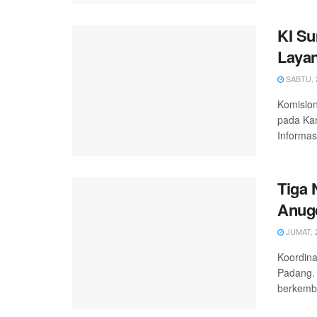
KI Su
Layan
SABTU, 2
Komision
pada Kam
Informas
Tiga 
Anuge
JUMAT, 2
Koordina
Padang. 
berkemba