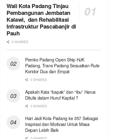
Wali Kota Padang Tinjau
Pembangunan Jembatan
Kalawi, dan Rehabilitasi
Infrastruktur Pascabanjir di
Pauh
0 SHARES
Pemko Padang Open Ship HJK
Padang, Trans Padang Sesuaikan Rute
Koridor Dua dan Empat
0 SHARES
Apakah Kata “bapak” dan “ibu” Harus
Ditulis dalam Huruf Kapital ?
0 SHARES
Hari Jadi Kota Padang ke 357 Sebagai
Inspirasi dan Motivasi Untuk Masa
Depan Lebih Baik
0 SHARES