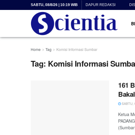
SABTU, 08/8/26 | 10:19 WIB
DAPUR REDAKSI
DI
B
Home
Tag
Komisi Informasi Sumbar
Tag:
Komisi Informasi Sumba
161 B
Bakal 
SABTU, 0
Ketua Mo
PADANG, 
(Sumbar)