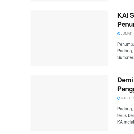
KAI S
Penu
JUMAT, 1
Penumpa
Padang, 
Sumatera
Demi 
Pengg
RABU, 09
Padang, 
terus be
KA melalu