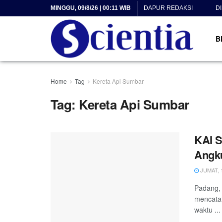
MINGGU, 09/8/26 | 00:11 WIB
DAPUR REDAKSI
D
B
Home
Tag
Kereta Api Sumbar
Tag:
Kereta Api Sumbar
KAI S
Angku
JUMAT, 1
Padang, 
mencatat
waktu ...