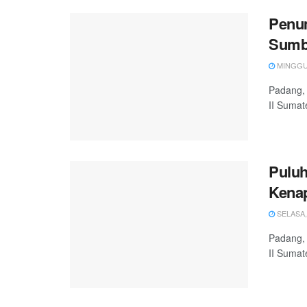
Penu
Sumb
MINGGU, 
Padang, 
II Sumat
Puluh
Kena
SELASA, 
Padang, 
II Sumat