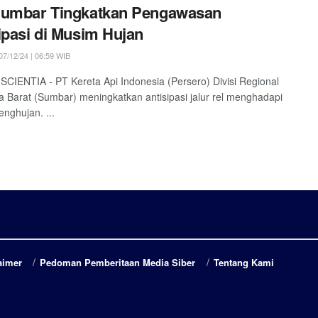
Sumbar Tingkatkan Pengawasan
ipasi di Musim Hujan
7/12/24 | 06:59 WIB
SCIENTIA - PT Kereta Api Indonesia (Persero) Divisi Regional
 Barat (Sumbar) meningkatkan antisipasi jalur rel menghadapi
nghujan. ...
aimer
Pedoman Pemberitaan Media Siber
Tentang Kami