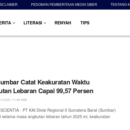
ISCLAIMER
PEDOMAN PEMBERITAAN MEDIA SIBER
TENTANG K
ERITA
LITERASI
RENYAH
TIPS
umbar Catat Keakuratan Waktu
tan Lebaran Capai 99,57 Persen
1/4/25 | 11:45 WIB
SCIENTIA - PT KAI Divisi Regional II Sumatera Barat (Sumbar)
 selama masa angkutan lebaran tahun 2025 ini, keakuratan