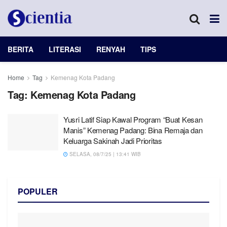
BERITA
LITERASI
RENYAH
TIPS
Home
Tag
Kemenag Kota Padang
Tag:
Kemenag Kota Padang
Yusri Latif Siap Kawal Program “Buat Kesan
Manis” Kemenag Padang: Bina Remaja dan
Keluarga Sakinah Jadi Prioritas
SELASA, 08/7/25 | 13:41 WIB
POPULER