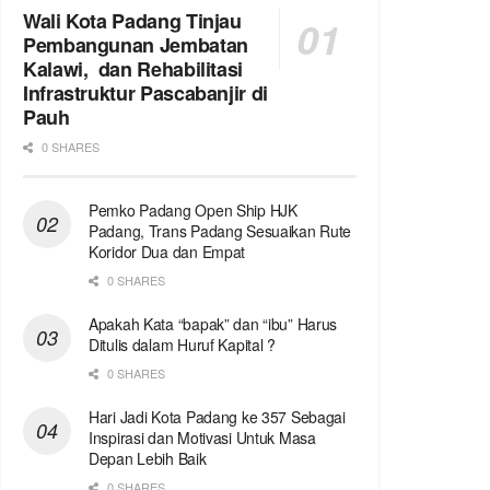
Wali Kota Padang Tinjau
Pembangunan Jembatan
Kalawi, dan Rehabilitasi
Infrastruktur Pascabanjir di
Pauh
0 SHARES
Pemko Padang Open Ship HJK
Padang, Trans Padang Sesuaikan Rute
Koridor Dua dan Empat
0 SHARES
Apakah Kata “bapak” dan “ibu” Harus
Ditulis dalam Huruf Kapital ?
0 SHARES
Hari Jadi Kota Padang ke 357 Sebagai
Inspirasi dan Motivasi Untuk Masa
Depan Lebih Baik
0 SHARES