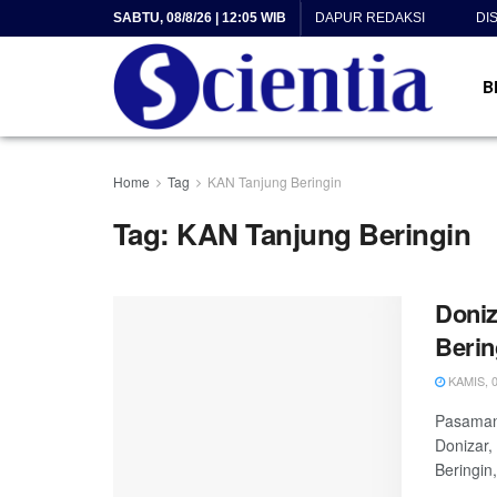
SABTU, 08/8/26 | 12:05 WIB
DAPUR REDAKSI
DI
B
Home
Tag
KAN Tanjung Beringin
Tag:
KAN Tanjung Beringin
Doniz
Berin
KAMIS, 0
Pasaman,
Donizar,
Beringin