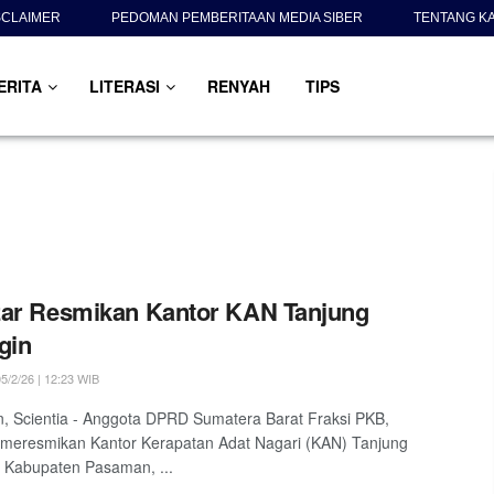
SCLAIMER
PEDOMAN PEMBERITAAN MEDIA SIBER
TENTANG K
ERITA
LITERASI
RENYAH
TIPS
ar Resmikan Kantor KAN Tanjung
gin
5/2/26 | 12:23 WIB
 Scientia - Anggota DPRD Sumatera Barat Fraksi PKB,
 meresmikan Kantor Kerapatan Adat Nagari (KAN) Tanjung
, Kabupaten Pasaman, ...