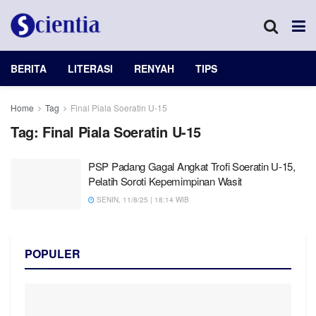
BERITA
LITERASI
RENYAH
TIPS
Home
Tag
Final Piala Soeratin U-15
Tag:
Final Piala Soeratin U-15
PSP Padang Gagal Angkat Trofi Soeratin U-15,
Pelatih Soroti Kepemimpinan Wasit
SENIN, 11/8/25 | 18:14 WIB
POPULER