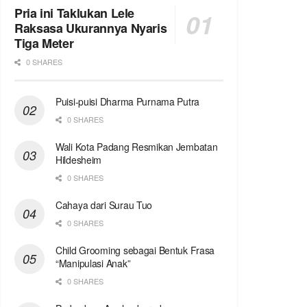
Pria ini Taklukan Lele
Raksasa Ukurannya Nyaris
Tiga Meter
0 SHARES
Puisi-puisi Dharma Purnama Putra
0 SHARES
Wali Kota Padang Resmikan Jembatan
Hildesheim
0 SHARES
Cahaya dari Surau Tuo
0 SHARES
Child Grooming sebagai Bentuk Frasa
“Manipulasi Anak”
0 SHARES