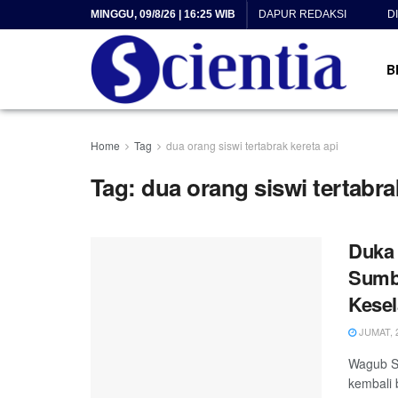
MINGGU, 09/8/26 | 16:25 WIB
DAPUR REDAKSI
D
B
Home
Tag
dua orang siswi tertabrak kereta api
Tag:
dua orang siswi tertabra
Duka 
Sumb
Kese
JUMAT, 2
Wagub S
kembali 