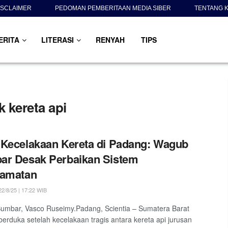
ISCLAIMER
PEDOMAN PEMBERITAAN MEDIA SIBER
TENTANG K
ERITA
LITERASI
RENYAH
TIPS
k kereta api
Kecelakaan Kereta di Padang: Wagub
ar Desak Perbaikan Sistem
lamatan
2/8/25 | 17:22 WIB
umbar, Vasco Ruseimy.Padang, Scientia – Sumatera Barat
berduka setelah kecelakaan tragis antara kereta api jurusan