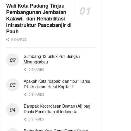
Wali Kota Padang Tinjau
Pembangunan Jembatan
Kalawi, dan Rehabilitasi
Infrastruktur Pascabanjir di
Pauh
0 SHARES
Sumbang 12 untuk Puti Bungsu
Minangkabau
0 SHARES
Apakah Kata “bapak” dan “ibu” Harus
Ditulis dalam Huruf Kapital ?
0 SHARES
Dampak Kecerdasan Buatan (AI) bagi
Dunia Pendidikan di Indonesia
0 SHARES
Perbedaan Kata Ganti Orang Ketiga