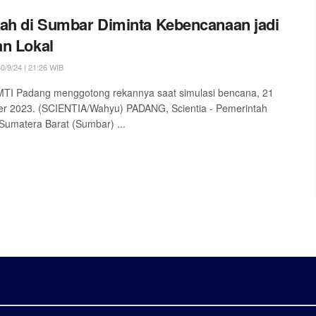
ah di Sumbar Diminta Kebencanaan jadi
n Lokal
0/9/24 | 21:26 WIB
MTI Padang menggotong rekannya saat simulasi bencana, 21
r 2023. (SCIENTIA/Wahyu) PADANG, Scientia - Pemerintah
 Sumatera Barat (Sumbar) ...