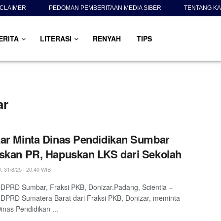
SCLAIMER
PEDOMAN PEMBERITAAN MEDIA SIBER
TENTANG KA
ERITA
LITERASI
RENYAH
TIPS
ar
ar Minta Dinas Pendidikan Sumbar
skan PR, Hapuskan LKS dari Sekolah
31/8/25 | 20:40 WIB
DPRD Sumbar, Fraksi PKB, Donizar.Padang, Scientia –
DPRD Sumatera Barat dari Fraksi PKB, Donizar, meminta
inas Pendidikan ...