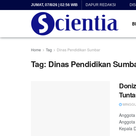
JUMAT, 07/8/26 | 02:56 WIB
DAPUR REDAKSI
DI
B
Home
Tag
Dinas Pendidikan Sumbar
Tag:
Dinas Pendidikan Sumb
Doniz
Tunta
MINGGU, 
Anggota 
Anggota 
Kepala D