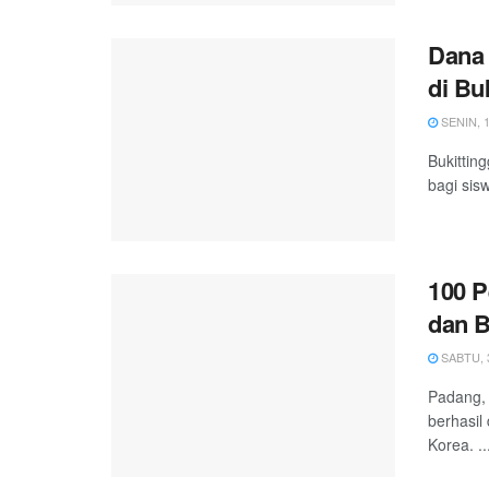
Dana 
di Bu
SENIN, 1
Bukitti
bagi si
100 P
dan 
SABTU, 3
Padang, 
berhasil
Korea. ..