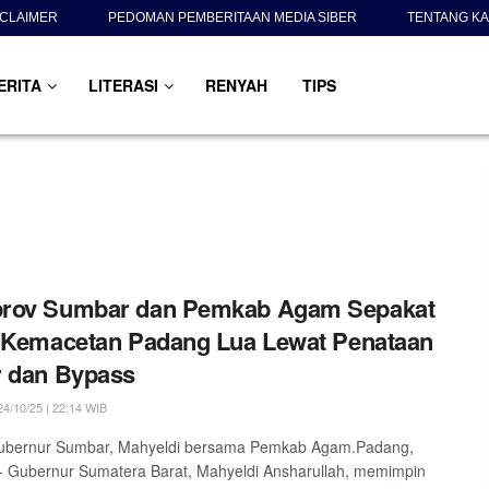
SCLAIMER
PEDOMAN PEMBERITAAN MEDIA SIBER
TENTANG KA
ERITA
LITERASI
RENYAH
TIPS
rov Sumbar dan Pemkab Agam Sepakat
 Kemacetan Padang Lua Lewat Penataan
r dan Bypass
4/10/25 | 22:14 WIB
ubernur Sumbar, Mahyeldi bersama Pemkab Agam.Padang,
 - Gubernur Sumatera Barat, Mahyeldi Ansharullah, memimpin