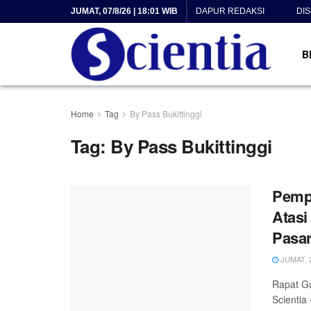
JUMAT, 07/8/26 | 18:01 WIB
DAPUR REDAKSI
DI
B
Home
Tag
By Pass Bukittinggi
Tag:
By Pass Bukittinggi
Pemp
Atasi
Pasa
JUMAT, 2
Rapat G
Scientia