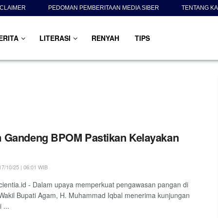
SCLAIMER
PEDOMAN PEMBERITAAN MEDIA SIBER
TENTANG KA
ERITA
LITERASI
RENYAH
TIPS
 Gandeng BPOM Pastikan Kelayakan
7/10/25 | 06:01 WIB
cientia.id - Dalam upaya memperkuat pengawasan pangan di
 Wakil Bupati Agam, H. Muhammad Iqbal menerima kunjungan
 ...