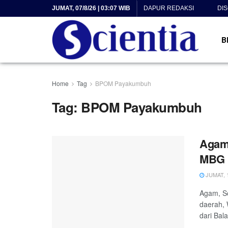
JUMAT, 07/8/26 | 03:07 WIB
DAPUR REDAKSI
DI
B
Home
Tag
BPOM Payakumbuh
Tag:
BPOM Payakumbuh
Agam
MBG
JUMAT, 1
Agam, S
daerah,
dari Balai