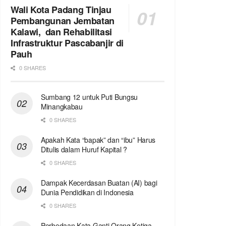
Wali Kota Padang Tinjau
Pembangunan Jembatan
Kalawi, dan Rehabilitasi
Infrastruktur Pascabanjir di
Pauh
0 SHARES
Sumbang 12 untuk Puti Bungsu
Minangkabau
0 SHARES
Apakah Kata “bapak” dan “ibu” Harus
Ditulis dalam Huruf Kapital ?
0 SHARES
Dampak Kecerdasan Buatan (AI) bagi
Dunia Pendidikan di Indonesia
0 SHARES
Perbedaan Kata Ganti Orang Ketiga