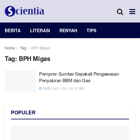
BERITA
LITERASI
RENYAH
TIPS
Home
Tag
BPH Migas
Tag:
BPH Migas
Pemprov Sumbar Sepakati Pengawasan
Penyaluran BBM dan Gas
RABU, 20/11/24 | 20:15 WIB
POPULER