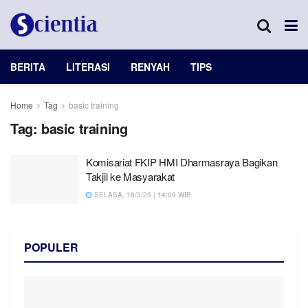
BERITA
LITERASI
RENYAH
TIPS
Home
Tag
basic training
Tag:
basic training
Komisariat FKIP HMI Dharmasraya Bagikan
Takjil ke Masyarakat
SELASA, 18/3/25 | 14:09 WIB
POPULER